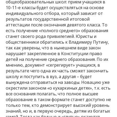
общеобразовательных школ: прием учащихся в
10-11-е классы будет осуществляться на основе
индивидуального отбора, который зависит от
результатов государственной итоговой
аттестации после окончания девятого класса. То
есть получение «полного среднего» образования
станет своего рода привилегией. Юристы и
общественники обратились к Владимиру Путину,
так как уверены, что в нынешнем виде закон
нарушает закрепленное в Конституции право
детей на получение среднего образования. По их
мнению, документ «сегрегирует» учащихся, в
результате чего одна их часть сможет закончить
школу и поступить в вуз, а другая – будет
вынуждена отправиться на заводы. Новацию уже
окрестили законом «о кухаркиных детях», т.к. есть
все основания полагать, что полное высшее
образование в таком формате станет доступно не
только тем, кто демонстрирует высокий уровень
знаний, но и, в первую очередь, детям из богатых
семей. Тогда как бедные и «глупые» окажутся