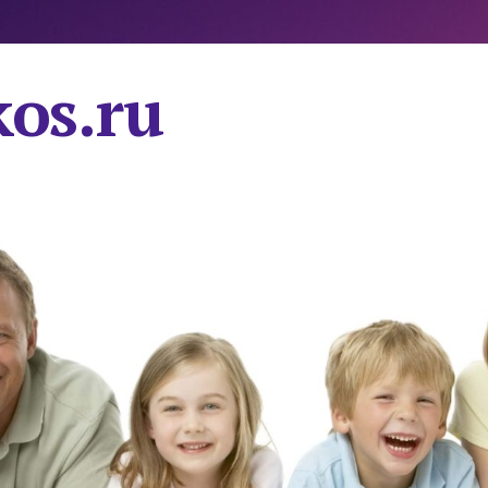
os.ru