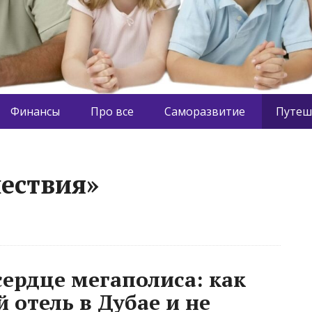
Финансы
Про все
Саморазвитие
Путеш
ествия»
сердце мегаполиса: как
 отель в Дубае и не