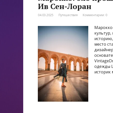
Ив Сен-Лоран
04.03.2025
Путешествия
Комментарии: 0
Марокко 
культур,
историю,
место ст
дизайнер
основате
VintageD
одежды L
историк 