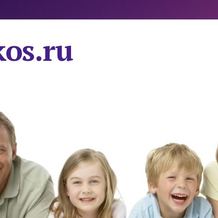
os.ru