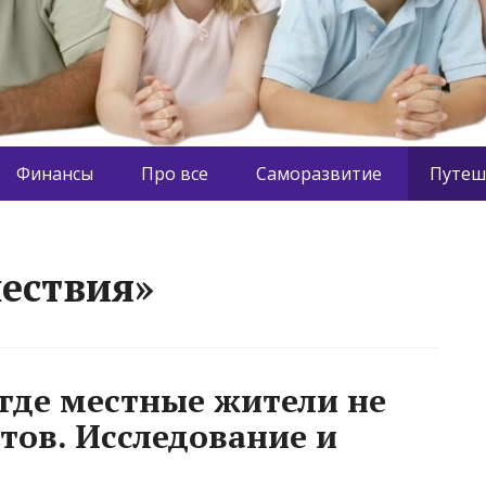
Финансы
Про все
Саморазвитие
Путеш
ествия»
 где местные жители не
тов. Исследование и