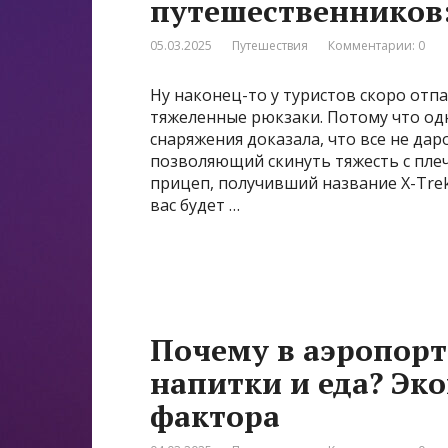
путешественников:
05.03.2025
Путешествия
Комментарии: 0
Ну наконец-то у туристов скоро отп
тяжеленные рюкзаки. Потому что од
снаряжения доказала, что все не да
позволяющий скинуть тяжесть с плеч 
прицеп, получивший название X-Trek
вас будет …
Почему в аэропорт
напитки и еда? Эк
фактора