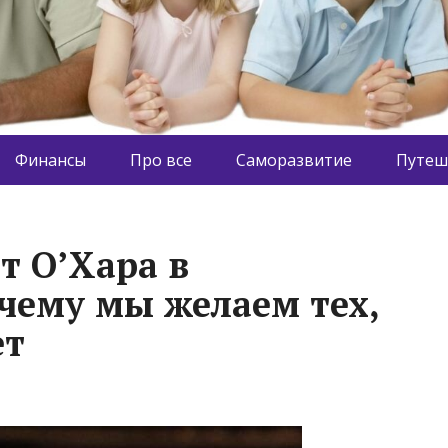
Финансы
Про все
Саморазвитие
Путеш
т О’Хара в
чему мы желаем тех,
ет