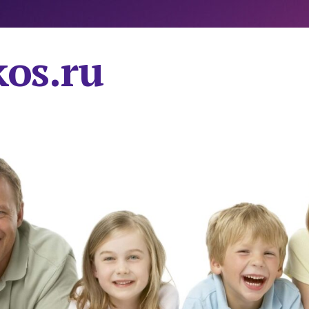
os.ru