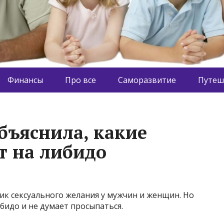
Финансы
Про все
Саморазвитие
Путеш
бъяснила, какие
т на либидо
пик сексуального желания у мужчин и женщин. Но
ибидо и не думает просыпаться.