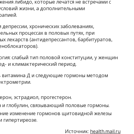
жения либидо, которые лечатся не встречами с
условий жизни, а дополнительными
рапией.
 депрессии, хронических заболеваниях,
ельных процессах в половых путях, при
х лекарств (антидепрессантов, барбитуратов,
еноблокаторов).
гия: слабый тип половой конституции, у женщин
ред- и климактерический период.
ь витамина Д и следующие гормоны методом
ектрометрии.
рон, эстрадиол, прогестерон.
 и глобулин, связывающий половые гормоны.
ение изменение гормонов щитовидной железы
и гипертиреозе.
Источник:
health.mail.ru