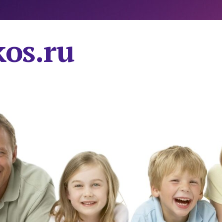
os.ru