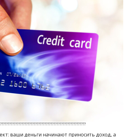
????????????????????????????????????????????????????????
ект: ваши деньги начинают приносить доход, а