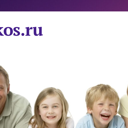
os.ru