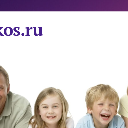
os.ru