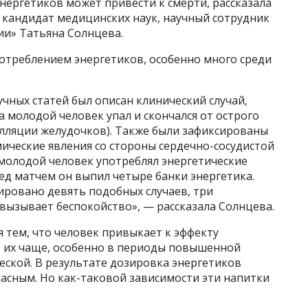
нергетиков может привести к смерти, рассказала
, кандидат медицинских наук, научный сотрудник
и» Татьяна Солнцева.
потреблением энергетиков, особенно много среди
учных статей был описан клинический случай,
а молодой человек упал и скончался от острого
лляции желудочков). Также были зафиксированы
мические явления со стороны сердечно-сосудистой
 молодой человек употреблял энергетические
ед матчем он выпил четыре банки энергетика.
рировано девять подобных случаев, три
вызывает беспокойство», — рассказала Солнцева.
я тем, что человек привыкает к эффекту
ь их чаще, особенно в периоды повышенной
еской. В результате дозировка энергетиков
асным. Но как-таковой зависимости эти напитки