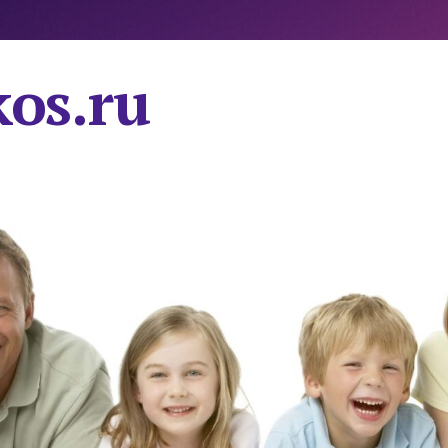
os.ru