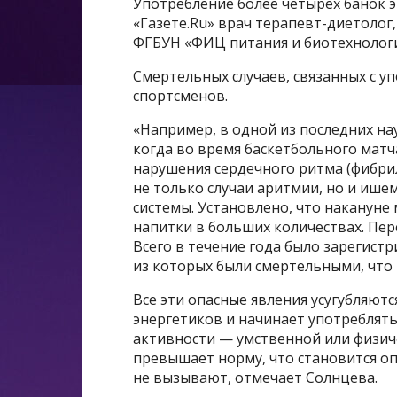
Употребление более четырех банок э
«Газете.Ru» врач терапевт-диетолог
ФГБУН «ФИЦ питания и биотехнологи
Смертельных случаев, связанных с у
спортсменов.
«Например, в одной из последних на
когда во время баскетбольного матч
нарушения сердечного ритма (фибри
не только случаи аритмии, но и ише
системы. Установлено, что накануне
напитки в больших количествах. Пер
Всего в течение года было зарегист
из которых были смертельными, что 
Все эти опасные явления усугубляютс
энергетиков и начинает употреблят
активности — умственной или физич
превышает норму, что становится оп
не вызывают, отмечает Солнцева.