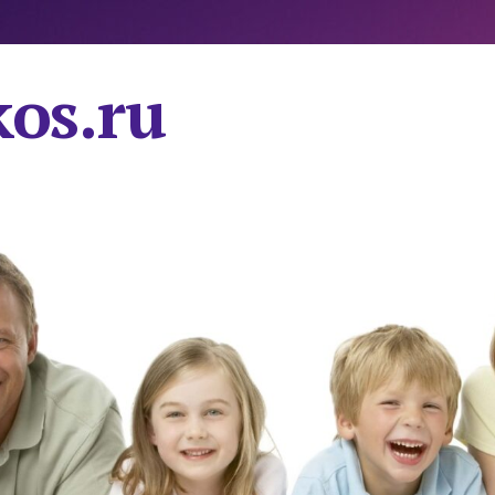
os.ru