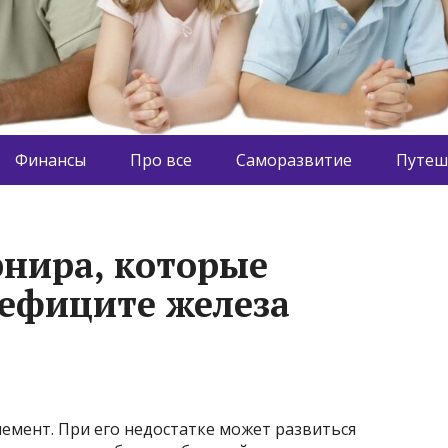
Финансы
Про все
Саморазвитие
Путеш
рнира, которые
ефиците железа
мент. При его недостатке может развиться