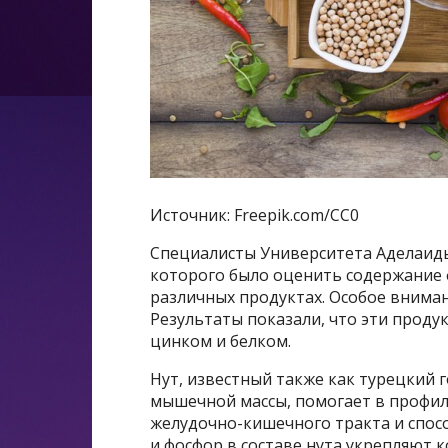
Источник: Freepik.com/CC0
Специалисты Университета Аделаиды
которого было оценить содержание
различных продуктах. Особое вниман
Результаты показали, что эти проду
цинком и белком.​
Нут, известный также как турецкий
мышечной массы, помогает в профил
желудочно-кишечного тракта и спос
и фосфор в составе нута укрепляют к