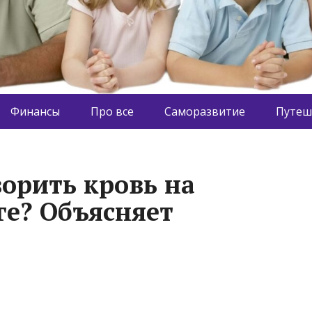
Финансы
Про все
Саморазвитие
Путеш
ворить кровь на
ге? Объясняет