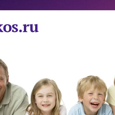
os.ru