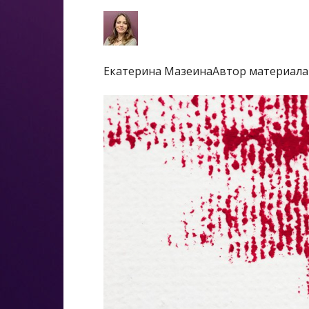
Екатерина МазеинаАвтор материала