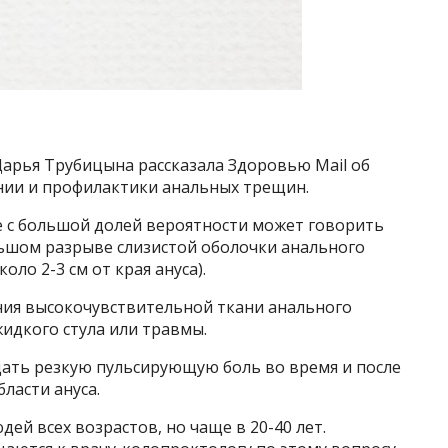
арья Трубицына рассказала Здоровью Mail об
ении и профилактики анальных трещин.
е с большой долей вероятности может говорить
льшом разрыве слизистой оболочки анального
оло 2-3 см от края ануса).
ия высокочувствительной ткани анального
жидкого стула или травмы.
ать резкую пульсирующую боль во время и после
бласти ануса.
ей всех возрастов, но чаще в 20-40 лет.