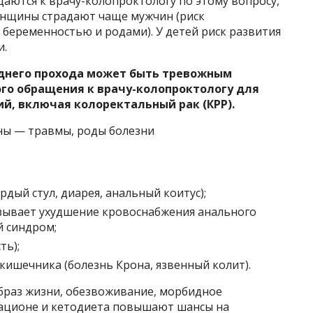
ются к врачу-колопроктологу по этому вопросу,
Женщины страдают чаще мужчин (риск
 беременностью и родами). У детей риск развития
и.
аднего прохода может быть тревожным
го обращения к врачу-колопроктологу для
й, включая колоректальный рак (КРР).
ы — травмы, роды болезни
рдый стул, диарея, анальный коитус);
зывает ухудшение кровоснабжения анального
 синдром;
ть);
кишечника (болезнь Крона, язвенный колит).
браз жизни, обезвоживание, морбидное
рационе и кетодиета повышают шансы на