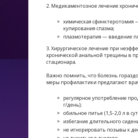
2. Медикаментозное лечение хронич
химическая сфинктеротомия —
купирования спазма;
плазмотерапия — введение п
3. Хирургическое лечение при неэфф
хронической анальной трещины в пр
стационара.
Важно помнить, что болезнь горазд
меры профилактики предлагают вра
регулярное употребление про
г/день);
обильное питье (1,5-2,0 л в сут
избегание длительного сидени
не игнорировать позывы к де
не тужиться в туалете;