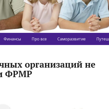
Финансы
Про все
Саморазвитие
Путеш
ечных организаций не
и ФРМР