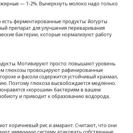
жирные — 1-2%. Вычеркнуть молоко надо только
о есть ферментированные продукты: йогурты
ный препарат для улучшения переваривания
ческие бактерии, которые нормализуют работу
одукты. Мотивируют просто: повышают уровень
дъем глюкозы провоцируют рафинированные
 горохе и фасоли содержится устойчивый крахмал,
ию. Поэтому глюкоза высвобождается медленно.
понравятся «хорошим» бактериям в вашем
робиоту и приводит к образованию водорода,
.
ют коричневый рис и амарант. Считают, что они
руют иммунную систему атаковать собственные