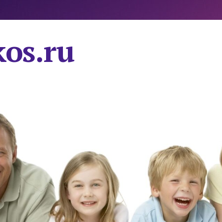
os.ru