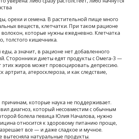
то уверена: либо сразу растолстеет, либо начнутся
нства
ы, орехи и семена. В растительной пище много
льных веществ, клетчатки. При таком рационе
 волокон, которые нужны ежедневно. Клетчатка
о, толстого кишечника.
 еды, а значит, в рационе нет добавленного
рий. Сторонники диеты едят продукты с Омега-3 —
т этих жиров может провоцировать депрессию.
к артрита, атеросклероза, и как следствие,
 причинам, которые наука не поддерживает.
авил диагноз, который несовместим с обычным
которой болела певица Юлия Началова, нужно
ицина относится к здоровому питанию проще,
зрешает все — и даже сладкое и мучное.
е вытесняла натуральные продукты.