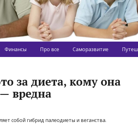
Финансы
Про все
Саморазвитие
Путеш
это за диета, кому она
 — вредна
яет собой гибрид палеодиеты и веганства.