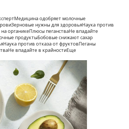
кспертМедицина одобряет молочные
кровиЗерновые нужны для здоровьяНаука против
 на органикеПлюсы пеганстваНе впадайте
очные продуктыБобовые снижают сахар
яНаука против отказа от фруктовПеганы
стваНе впадайте в крайностиЕще