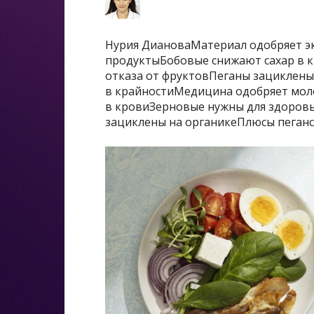
Нурия ДиановаМатериал одобряет э
продуктыБобовые снижают сахар в 
отказа от фруктовПеганы зациклены
в крайностиМедицина одобряет мол
в кровиЗерновые нужны для здоровь
зациклены на органикеПлюсы пеган