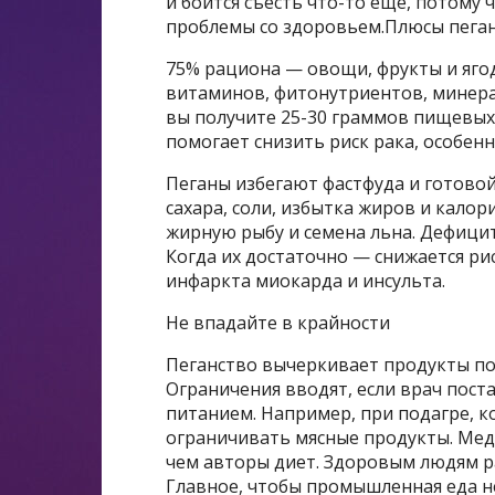
и боится съесть что-то еще, потому ч
проблемы со здоровьем.Плюсы пега
75% рациона — овощи, фрукты и ягод
витаминов, фитонутриентов, минера
вы получите 25-30 граммов пищевых
помогает снизить риск рака, особенн
Пеганы избегают фастфуда и готовой
сахара, соли, избытка жиров и кало
жирную рыбу и семена льна. Дефици
Когда их достаточно — снижается рис
инфаркта миокарда и инсульта.
Не впадайте в крайности
Пеганство вычеркивает продукты по
Ограничения вводят, если врач пост
питанием. Например, при подагре, 
ограничивать мясные продукты. Мед
чем авторы диет. Здоровым людям ра
Главное, чтобы промышленная еда н