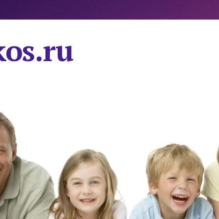
os.ru