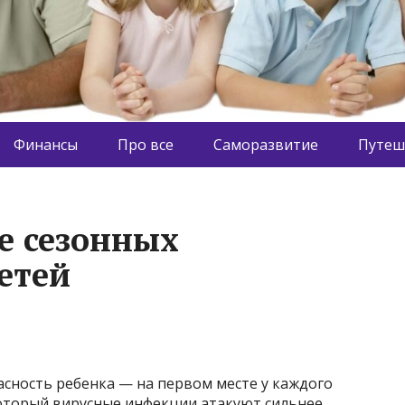
Финансы
Про все
Саморазвитие
Путеш
е сезонных
етей
сность ребенка — на первом месте у каждого
 который вирусные инфекции атакуют сильнее