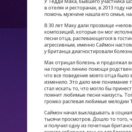
У Тедди Мака, бывшего участника ш
в отелях и ресторанах, в 2013 году 
помочь мужчине нашла его семья, на
В 30 лет Маку дали прозвище «челов
композиций, которые он мог исполн
песни отца, распевающегося в гости
агрессивным, именно Саймон настоял,
у британца диагностировали болезн
Мак отрицал болезнь и продолжал ве
на горячую линию помощи родствен
что все поведение моего отца было 
изменило. Это дало мне понимание т
стал искать то, что могло бы принест
помнит любимые песни наизусть. Тог
громко распевая любимые мелодии Т
Саймон начал выкладывать в социаль
тысячи просмотров. Дошло то того, 
и получил одну из почетных британск
вместе собирают деньги для благот