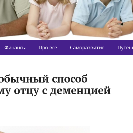
Финансы
Про все
Саморазвитие
Путеш
обычный способ
у отцу с деменцией