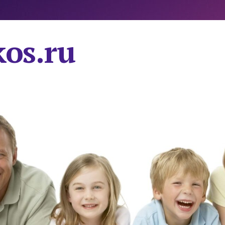
os.ru