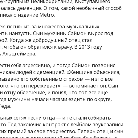
оу-группы из Великобритании, выступавшего
началась деменция. О том, какой необычный способ
писало издание Metro.
ек-песня» из-за множества музыкальных
ить наизусть. Сын мужчины Саймон вырос под
ной. Когда же добродушный отец стал
 чтобы он обратился к врачу. В 2013 году
ь Альцгеймера.
сти себя агрессивно, и тогда Саймон позвонил
никам людей с деменцией. «Женщина объяснила,
вызвано его собственным страхом — и это все
ого, что он переживает», — вспоминает он. Сын
и отцу облегчение, и понял, что тот все еще
да мужчины начали часами ездить по округе,
еда.
ных сетях песни отца — и те стали собирать
что Тед заключил контракт с лейблом звукозаписи
их премий за свое творчество. Теперь отец и сын
ворительных организаций по борьбе с болезнью