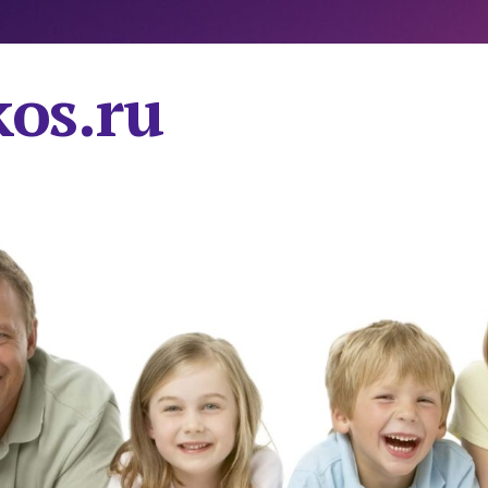
os.ru