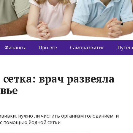
Финансы
Про все
Саморазвитие
Путеш
сетка: врач развеяла
овье
вивки, нужно ли чистить организм голоданием, и
с помощью йодной сетки.