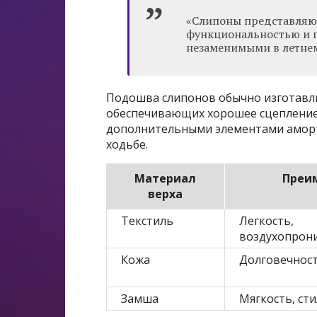
«Слипоны представляю
функциональностью и п
незаменимыми в летнем
Подошва слипонов обычно изготавли
обеспечивающих хорошее сцепление
дополнительными элементами аморт
ходьбе.
Материал
Преи
верха
Текстиль
Легкость,
воздухопрон
Кожа
Долговечност
Замша
Мягкость, ст