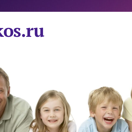
os.ru