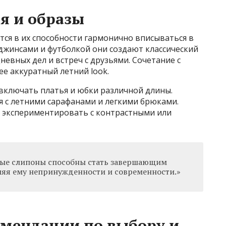
я и образы
ся в их способности гармонично вписываться в
джинсами и футболкой они создают классический
невных дел и встреч с друзьями. Сочетание с
е аккуратный летний look.
 включать платья и юбки различной длины.
я с летними сарафанами и легкими брюками.
 экспериментировать с контрастными или
ые слипоны способны стать завершающим
ляя ему непринужденности и современности.»
омендации по выбору и