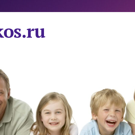
os.ru