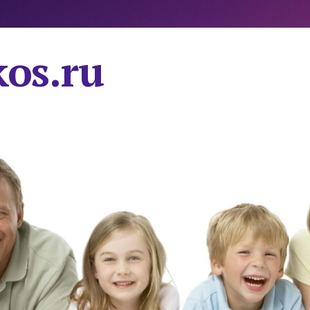
os.ru