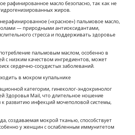
ое рафинированное масло безопасно, так как не
 гидрогенизированных жиров.
 нерафинированное («красное») пальмовое масло,
нолами — природными антиоксидантами,
слительного стресса и поддерживать здоровье
употребление пальмовым маслом, особенно в
ей с низким качеством ингредиентов, может
риск сердечно-сосудистых заболеваний.
 ходить в мокром купальнике
ационной категории, гинеколог-эндокринолог
ей Здоровья Mail, что длительное ношение
 к развитию инфекций мочеполовой системы,
еда, создаваемая мокрой тканью, способствует
собенно у женщин с ослабленным иммунитетом