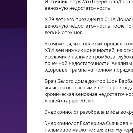
Источник: https://ru.freepik.comДо
венозную недостаточность
У 79‑летнего президента США Донал
венозную недостаточность после тог
легкий отек ног.
Уточняется, что политик прошел ко
УЗИ вен нижних конечностей, на осн
исключили наличие тромбоза глубоки
почечной недостаточности. Анализы
здоровье Трампа «в полном порядке
Врач Белого дома доктор Шон Барба
является неопасным и не сопровожда
хроническая венозная недостаточнос
людей старше 70 лет.
Эндокринолог разобрала мифы вокру
Эндокринолог Екатерина Скачкова н
пальмовое масло не является «супер