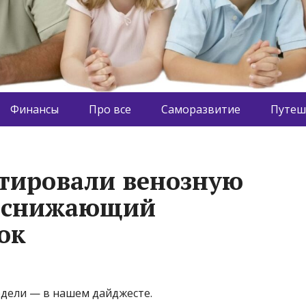
Финансы
Про все
Саморазвитие
Путеш
тировали венозную
н снижающий
ок
недели — в нашем дайджесте.