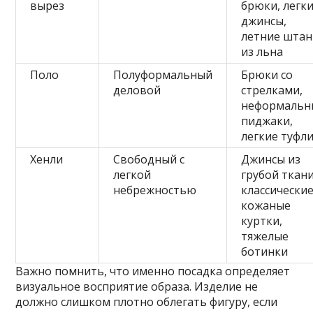
вырез
брюки, легк
джинсы,
летние шта
из льна
Поло
Полуформальный
Брюки со
деловой
стрелками,
неформальн
пиджаки,
легкие туфл
Хенли
Свободный с
Джинсы из
легкой
грубой ткани
небрежностью
классически
кожаные
куртки,
тяжелые
ботинки
Важно помнить, что именно посадка определяет
визуальное восприятие образа. Изделие не
должно слишком плотно облегать фигуру, если