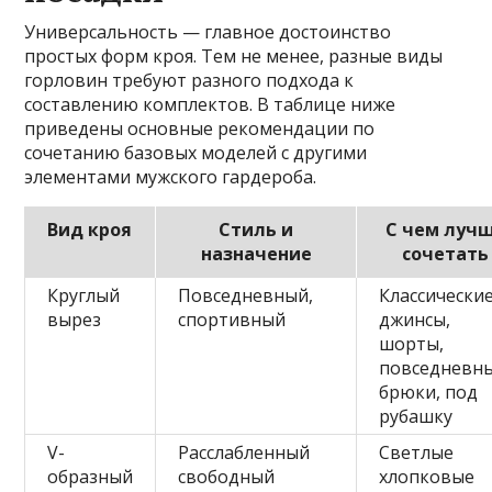
Универсальность — главное достоинство
простых форм кроя. Тем не менее, разные виды
горловин требуют разного подхода к
составлению комплектов. В таблице ниже
приведены основные рекомендации по
сочетанию базовых моделей с другими
элементами мужского гардероба.
Вид кроя
Стиль и
С чем луч
назначение
сочетать
Круглый
Повседневный,
Классически
вырез
спортивный
джинсы,
шорты,
повседневн
брюки, под
рубашку
V-
Расслабленный
Светлые
образный
свободный
хлопковые