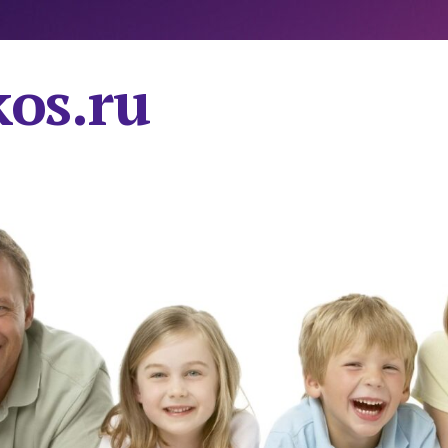
os.ru