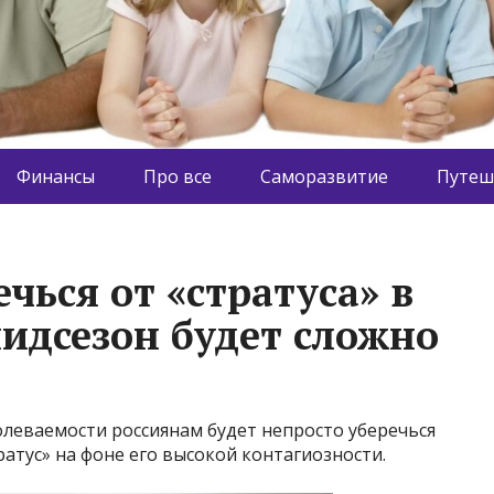
Финансы
Про все
Саморазвитие
Путеш
ечься от «стратуса» в
идсезон будет сложно
леваемости россиянам будет непросто уберечься
атус» на фоне его высокой контагиозности.