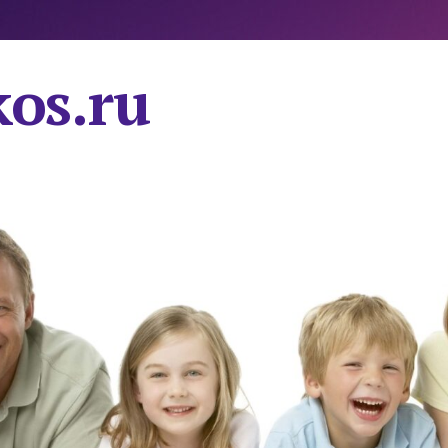
os.ru