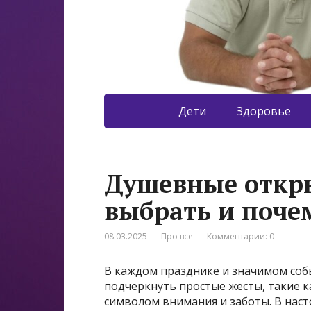
Дети
Здоровье
Душевные откр
выбрать и поче
08.03.2025
Про все
Комментарии: 0
В каждом празднике и значимом собы
подчеркнуть простые жесты, такие 
символом внимания и заботы. В нас