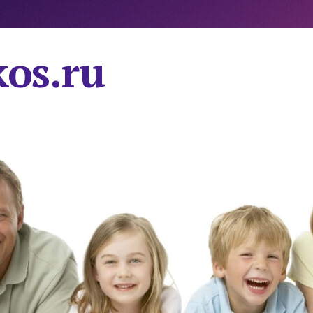
os.ru