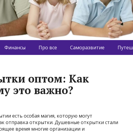
Финансы
Про все
Саморазвитие
Путеш
ытки оптом: Как
му это важно?
тии есть особая магия, которую могут
как отправка открытки. Душевные открытки стали
тоящее время многие организации и