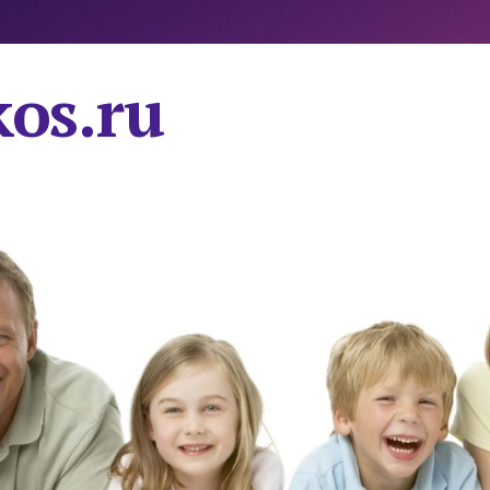
os.ru