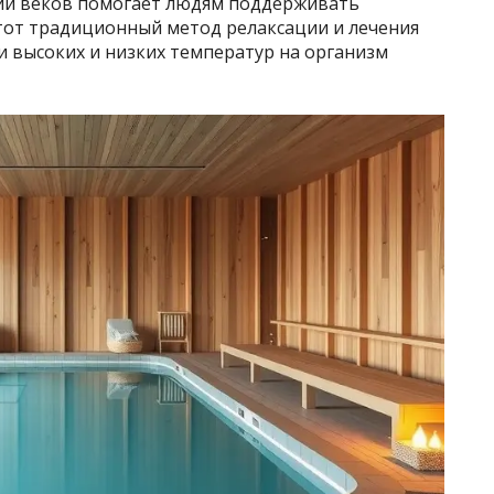
нии веков помогает людям поддерживать
Этот традиционный метод релаксации и лечения
и высоких и низких температур на организм