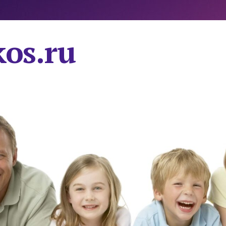
os.ru