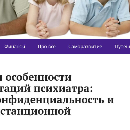
Финансы
Про все
Саморазвитие
Путеш
 особенности
таций психиатра:
конфиденциальность и
истанционной